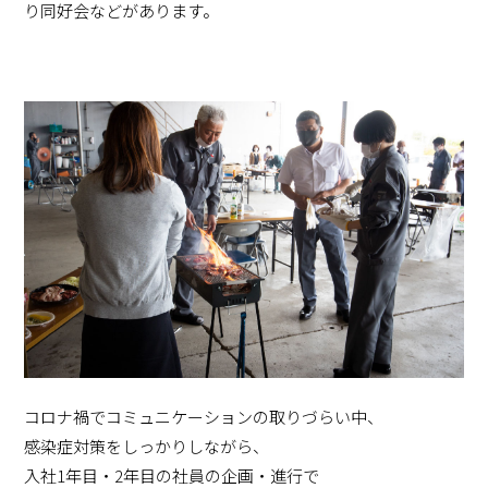
り同好会などがあります。
コロナ禍で
コミュニケーションの
取りづらい中、
感染症対策を
しっかりしながら、
入社1年目・
2年目の
社員の
企画・進行で